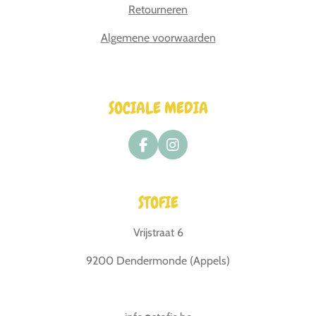
Retourneren
Algemene voorwaarden
SOCIALE MEDIA
F
I
a
n
c
s
e
t
STOFIE
b
a
o
g
o
r
Vrijstraat 6
k
a
m
9200 Dendermonde (Appels)