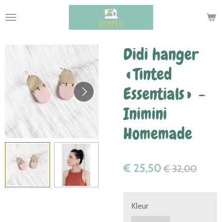
Ga
direct
naar
de
Didi hanger
hoofdinhoud
◖Tinted
Essentials◗ -
Inimini
Homemade
€ 25,50
€ 32,00
Kleur