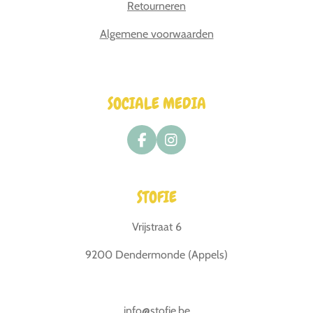
Retourneren
Algemene voorwaarden
SOCIALE MEDIA
F
I
a
n
c
s
e
t
STOFIE
b
a
o
g
o
r
Vrijstraat 6
k
a
m
9200 Dendermonde (Appels)
info@stofie.be