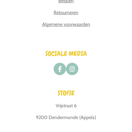
Betalen
Retourneren
Algemene voorwaarden
SOCIALE MEDIA
F
I
a
n
c
s
e
t
STOFIE
b
a
o
g
o
r
Vrijstraat 6
k
a
m
9200 Dendermonde (Appels)