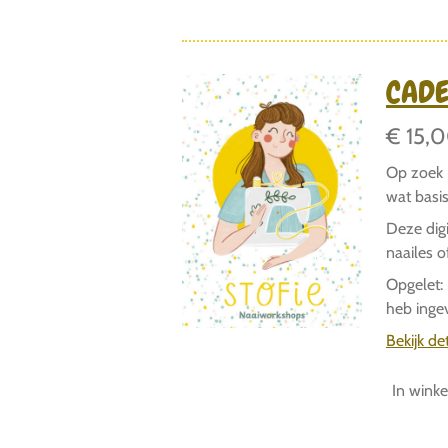
CAD
€ 15,
Op zoek 
wat basi
Deze dig
naailes o
Opgelet:
heb ingev
Bekijk det
In wink