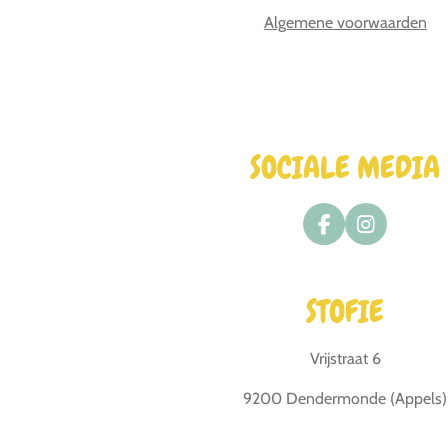
Algemene voorwaarden
SOCIALE MEDIA
F
I
a
n
c
s
e
t
STOFIE
b
a
o
g
o
r
Vrijstraat 6
k
a
m
9200 Dendermonde (Appels)