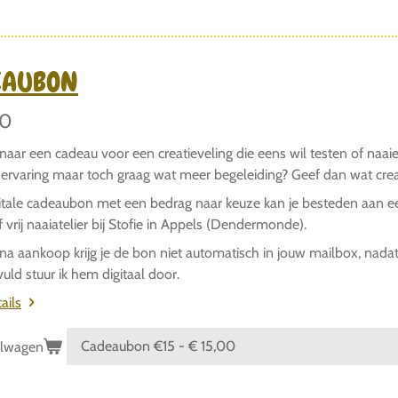
EAUBON
00
naar een cadeau voor een creatieveling die eens wil testen of na
servaring maar toch graag wat meer begeleiding? Geef dan wat cr
itale cadeaubon
met een bedrag naar keuze kan je besteden aan ee
f vrij naaiatelier bij Stofie in Appels (Dendermonde).
 na aankoop krijg je de bon niet automatisch in jouw mailbox, nad
uld stuur ik hem digitaal door.
ails
elwagen