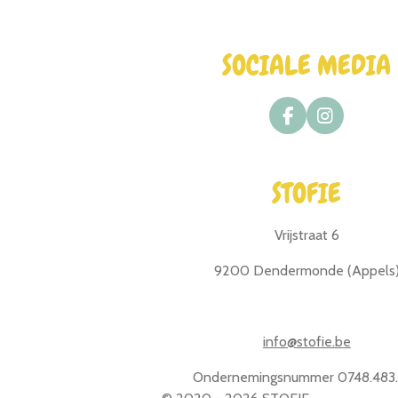
SOCIALE MEDIA
F
I
a
n
c
s
e
t
STOFIE
b
a
o
g
o
r
Vrijstraat 6
k
a
m
9200 Dendermonde (Appels
info@stofie.be
Ondernemingsnummer 0748.483