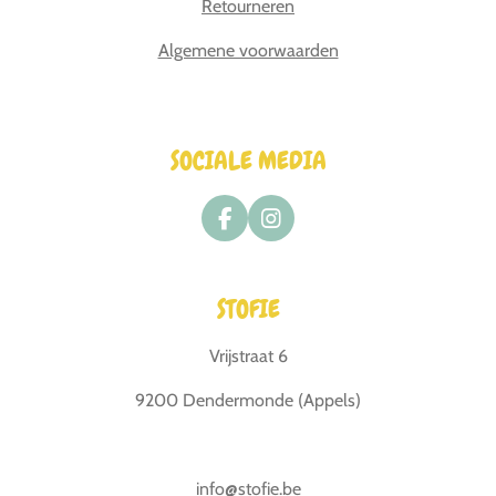
Retourneren
Algemene voorwaarden
SOCIALE MEDIA
F
I
a
n
c
s
e
t
STOFIE
b
a
o
g
o
r
Vrijstraat 6
k
a
m
9200 Dendermonde (Appels)
info@stofie.be