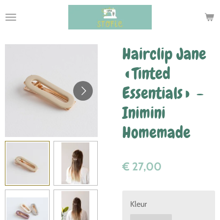
Ga
direct
naar
de
Hairclip Jane
hoofdinhoud
◖Tinted
Essentials◗ -
Inimini
Homemade
€ 27,00
Kleur