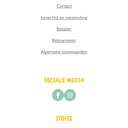
Contact
Levertijd en verzending
Betalen
Retourneren
Algemene voorwaarden
SOCIALE MEDIA
F
I
a
n
c
s
e
t
STOFIE
b
a
o
g