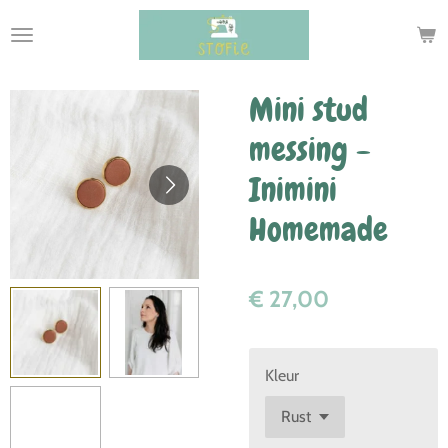
Ga
direct
naar
de
Mini stud
hoofdinhoud
messing -
Inimini
Homemade
€ 27,00
Kleur