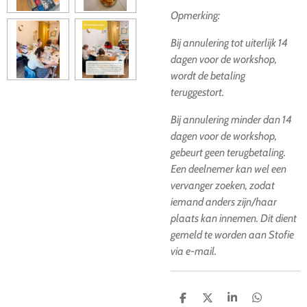
Opmerking:
Bij annulering tot uiterlijk 14
dagen voor de workshop,
wordt de betaling
teruggestort.
Bij annulering minder dan 14
dagen voor de workshop,
gebeurt geen terugbetaling.
Een deelnemer kan wel een
vervanger zoeken, zodat
iemand anders zijn/haar
plaats kan innemen. Dit dient
gemeld te worden aan Stofie
via e-mail.
D
D
S
D