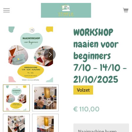
Ga
direct
naar
de
WORKSHOP
hoofdinhoud
naaien voor
beginners
7/10 - 14/10 -
21/10/2025
Volzet
€ 110,00
Naaimachine huren