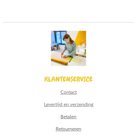
e
e
h
e
l
e
a
l
e
l
r
e
n
e
n
KLANTENSERVICE
Contact
Levertijd en verzending
Betalen
Retourneren