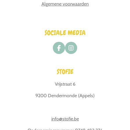
Algemene voorwaarden
SOCIALE MEDIA
F
I
a
n
c
s
e
t
STOFIE
b
a
o
g
o
r
Vrijstraat 6
k
a
m
9200 Dendermonde (Appels)
info@stofie.be