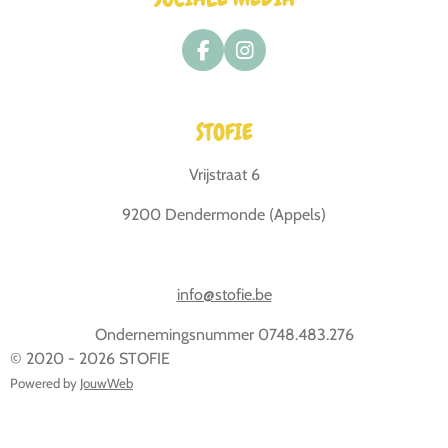
F
I
a
n
c
s
e
t
STOFIE
b
a
o
g
o
r
Vrijstraat 6
k
a
m
9200 Dendermonde (Appels)
info@stofie.be
Ondernemingsnummer 0748.483.276
© 2020 - 2026 STOFIE
Powered by
JouwWeb