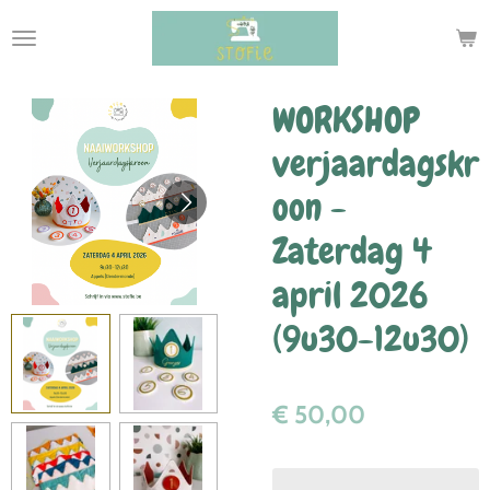
Ga
direct
naar
de
WORKSHOP
hoofdinhoud
verjaardagskr
oon -
Zaterdag 4
april 2026
(9u30-12u30)
€ 50,00