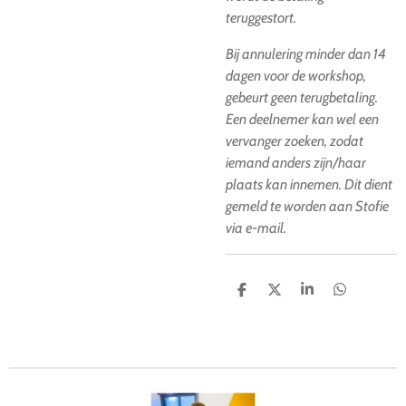
teruggestort.
Bij annulering minder dan 14
dagen voor de workshop,
gebeurt geen terugbetaling.
Een deelnemer kan wel een
vervanger zoeken, zodat
iemand anders zijn/haar
plaats kan innemen. Dit dient
gemeld te worden aan Stofie
via e-mail.
D
D
S
D
e
e
h
e
l
e
a
l
e
l
r
e
n
e
n