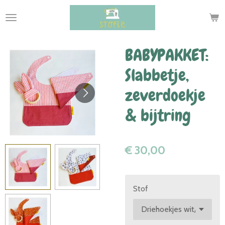
Ga
direct
naar
de
BABYPAKKET:
hoofdinhoud
Slabbetje,
zeverdoekje
& bijtring
€ 30,00
Stof