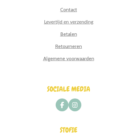
Contact
Levertijd en verzending
Betalen
Retourneren
Algemene voorwaarden
SOCIALE MEDIA
F
I
a
n
c
s
e
t
STOFIE
b
a
o
g