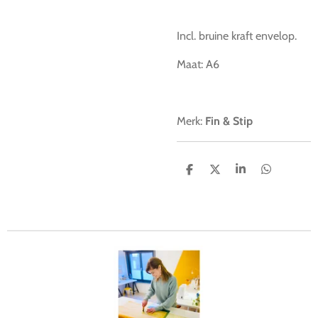
Incl. bruine kraft envelop.
Maat: A6
Merk:
Fin & Stip
D
D
S
D
e
e
h
e
l
e
a
l
e
l
r
e
n
e
n