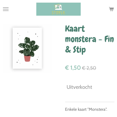
Ga
direct
naar
de
Kaart
hoofdinhoud
monstera - Fin
& Stip
€ 1,50
€ 2,50
Uitverkocht
Enkele kaart "Monstera".