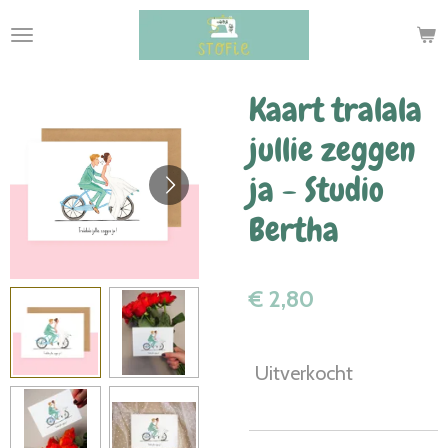
Ga
direct
naar
de
Kaart tralala
hoofdinhoud
jullie zeggen
ja - Studio
Bertha
€ 2,80
Uitverkocht