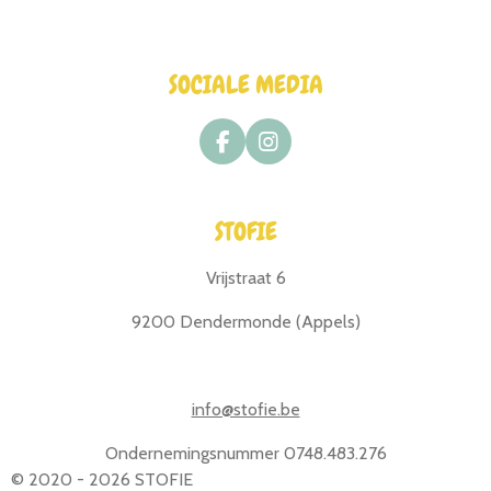
SOCIALE MEDIA
F
I
a
n
c
s
e
t
STOFIE
b
a
o
g
o
r
Vrijstraat 6
k
a
m
9200 Dendermonde (Appels)
info@stofie.be
Ondernemingsnummer 0748.483.276
© 2020 - 2026 STOFIE