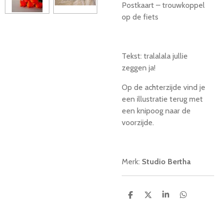
Postkaart – trouwkoppel
op de fiets
Tekst: tralalala jullie
zeggen ja!
Op de achterzijde vind je
een illustratie terug met
een knipoog naar de
voorzijde.
Merk:
Studio Bertha
D
D
S
D
e
e
h
e
l
e
a
l