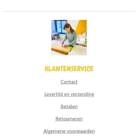
e
l
r
e
n
e
n
KLANTENSERVICE
Contact
Levertijd en verzending
Betalen
Retourneren
Algemene voorwaarden