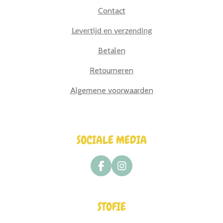
Contact
Levertijd en verzending
Betalen
Retourneren
Algemene voorwaarden
SOCIALE MEDIA
F
I
a
n
c
s
e
t
STOFIE
b
a
o
g