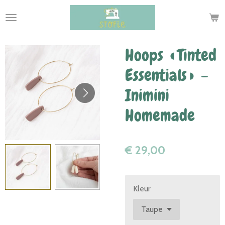
Ga
direct
naar
de
Hoops ◖Tinted
hoofdinhoud
Essentials◗ -
Inimini
Homemade
€ 29,00
Kleur