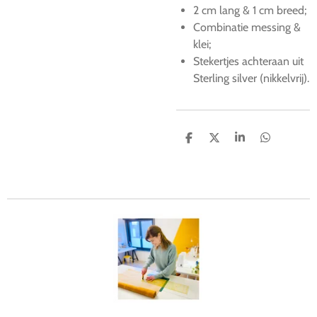
2 cm lang & 1 cm breed;
Combinatie messing &
klei;
Stekertjes achteraan uit
Sterling silver (nikkelvrij).
D
D
S
D
e
e
h
e
l
e
a
l
e
l
r
e
n
e
n