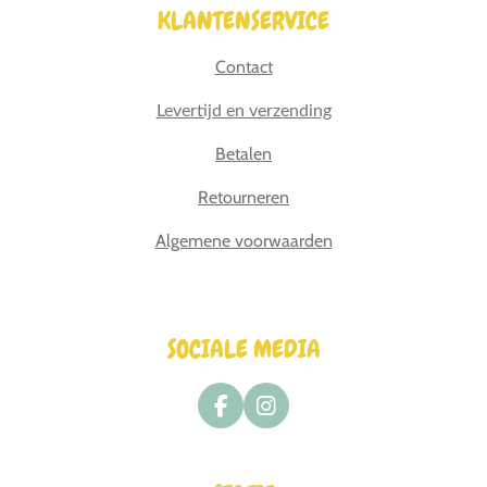
KLANTENSERVICE
Contact
Levertijd en verzending
Betalen
Retourneren
Algemene voorwaarden
SOCIALE MEDIA
F
I
a
n
c
s
e
t