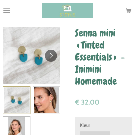
Ga
direct
naar
de
Senna mini
hoofdinhoud
◖Tinted
Essentials◗ -
Inimini
Homemade
€ 32,00
Kleur