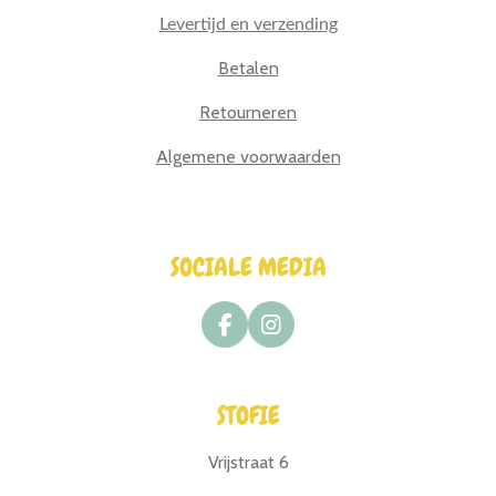
Levertijd en verzending
Betalen
Retourneren
Algemene voorwaarden
SOCIALE MEDIA
F
I
a
n
c
s
e
t
STOFIE
b
a
o
g
o
r
Vrijstraat 6
k
a