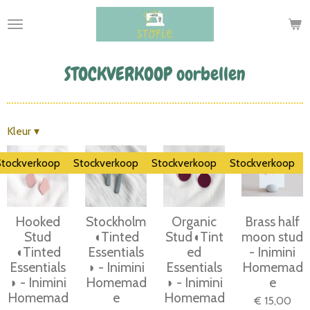
Ga
direct
naar
de
STOCKVERKOOP oorbellen
hoofdinhoud
Kleur
▾
Stockverkoop
Stockverkoop
Stockverkoop
Stockverkoop
Hooked
Stockholm
Organic
Brass half
Stud
◖Tinted
Stud◖Tint
moon stud
◖Tinted
Essentials
ed
- Inimini
Essentials
◗ - Inimini
Essentials
Homemad
◗ - Inimini
Homemad
◗ - Inimini
e
Homemad
e
Homemad
€ 15,00