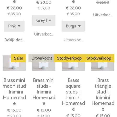
e
e
€ 28,00
€ 22,00
€ 28,00
€ 28,00
€ 37,00
€ 35,00
€ 35,00
Uitverkocht
Uitverkocht
Bekijk details
Uitverkocht
Sale!
Uitverkocht
Stockverkoop
Stockverkoop
Brass mini
Brass mini
Brass
Brass
moon stud
studs -
square
triangle
- Inimini
Inimini
studs -
stud -
Homemad
Homemad
Inimini
Inimini
e
e
Homemad
Homemad
e
e
€ 15,00
€ 15,00
€ 15,00
€ 15,00
€ 20,00
€ 19,00