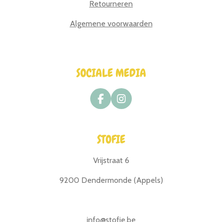
Retourneren
Algemene voorwaarden
SOCIALE MEDIA
F
I
a
n
c
s
e
t
STOFIE
b
a
o
g
o
r
Vrijstraat 6
k
a
m
9200 Dendermonde (Appels)
info@stofie.be